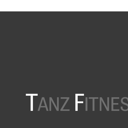
T
F
ANZ
ITNE