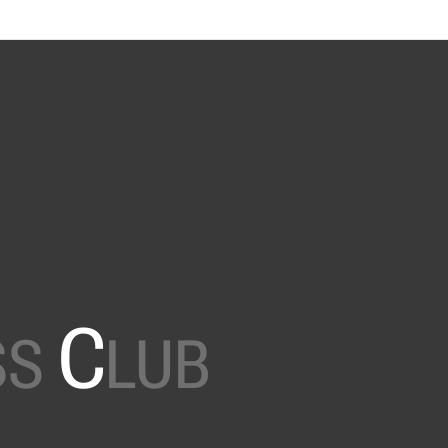
C
SS
LUB