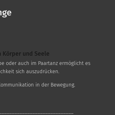
nge
n Körper und Seele
pe oder auch im Paartanz ermöglicht es
chkeit sich auszudrücken.
 Kommunikation in der Bewegung.
_____________________________